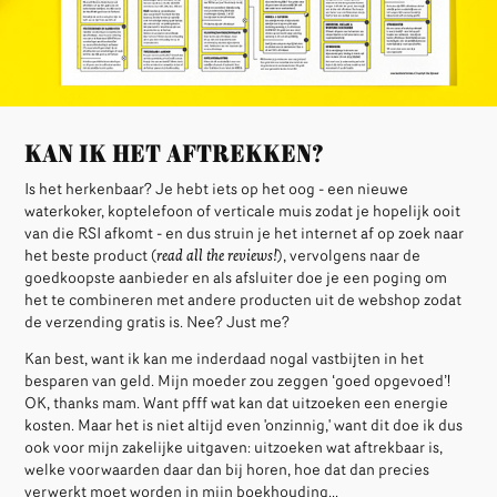
Kan ik het aftrekken?
Is het herkenbaar? Je hebt iets op het oog - een nieuwe
waterkoker, koptelefoon of verticale muis zodat je hopelijk ooit
van die RSI afkomt - en dus struin je het internet af op zoek naar
het beste product (
read all the reviews!
), vervolgens naar de
goedkoopste aanbieder en als afsluiter doe je een poging om
het te combineren met andere producten uit de webshop zodat
de verzending gratis is. Nee? Just me?
Kan best, want ik kan me inderdaad nogal vastbijten in het
besparen van geld. Mijn moeder zou zeggen ‘goed opgevoed’!
OK, thanks mam.
Want pfff wat kan dat uitzoeken een energie
kosten. Maar het is niet altijd even 'onzinnig,' want dit doe ik dus
ook voor mijn zakelijke uitgaven: uitzoeken wat aftrekbaar is,
welke voorwaarden daar dan bij horen, hoe dat dan precies
verwerkt moet worden in mijn boekhouding...