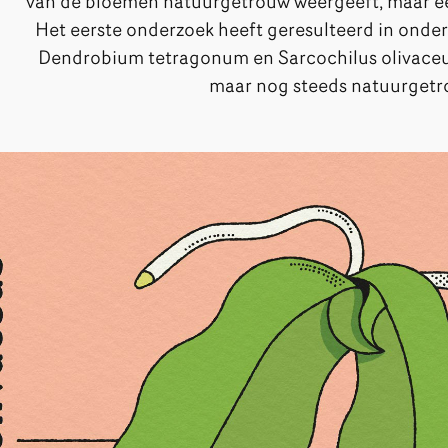
van de bloemen natuurgetrouw weergeeft, maar ee
Het eerste onderzoek heeft geresulteerd in onde
Dendrobium tetragonum en Sarcochilus olivaceus.
maar nog steeds natuurget