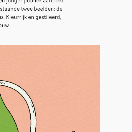
n jonger publiek aantrekt.
rstaande twee beelden: de
 Kleurrijk en gestileerd,
rouw.